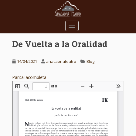
S
k
i
p
TOGGLE NAVIGATION
t
o
De Vuelta a la Oralidad
m
a
i
14/04/2021
anacaonateatro
Blog
n
c
Pantallacompleta
o
n
t
e
n
t