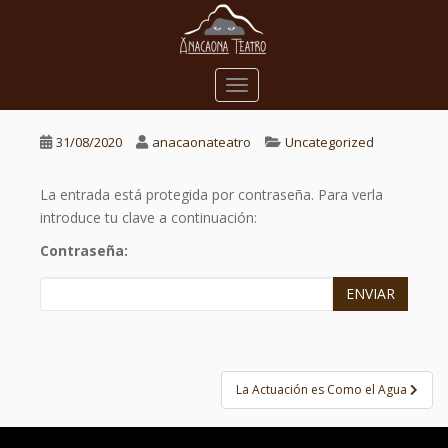
S
k
i
p
TOGGLE NAVIGATION
t
o
31/08/2020
anacaonateatro
Uncategorized
m
a
i
La entrada está protegida por contraseña. Para verla
n
introduce tu clave a continuación:
c
Contraseña:
o
n
ENVIAR
t
e
n
Navegación
t
La Actuación es Como el Agua
de
entradas